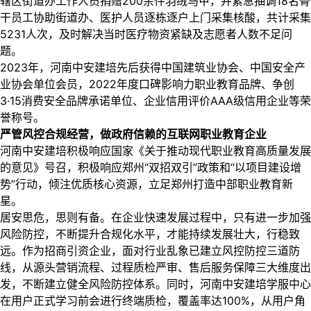
辖区街道办工作人员捐赠200余件羽绒马甲，并紧急抽调18名骨
干员工协助街道办、医护人员逐栋逐户上门采集核酸，共计采集
5231人次，及时解决当时医疗物资紧缺及志愿者人数不足问
题。
2023年，河南中安建培先后获得中国建筑业协会、中国安全产
业协会单位会员，2022年度口碑影响力职业教育品牌、争创
3·15消费安全品牌承诺单位、企业信用评价AAA级信用企业等荣
誉称号。
严管风控合规经营，做政府信赖的互联网职业教育企业
河南中安建培积极响应国家《关于推动现代职业教育高质量发展
的意见》号召，积极响应郑州“双招双引”政策和“以项目建设增
势”行动，倾注优质核心资源，立足郑州打造中部职业教育新
星。
居安思危，思则有备。在企业快速发展过程中，只有进一步加强
风险防控，不断提升合规化水平，才能持续发展壮大，行稳致
远。作为招商引资企业，面对行业乱象已建立风控防控三道防
线，从源头营销流程、过程质检严审、售后服务保障三大维度出
发，不断建立健全风险防控体系。同时，河南中安建培学服中心
在用户正式学习前会进行终端质检，覆盖率达100%，从用户角