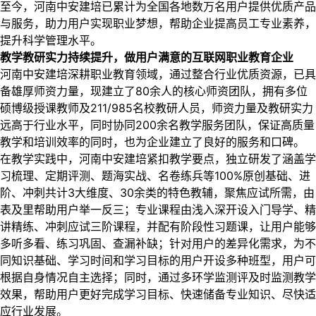
至今，河南中安建培已累计为全国各地数万名用户提供优质产品
与服务，助力用户实现职业梦想，帮助企业提高员工专业素养，
提升科学管理水平。
教学教研实力持续提升，做用户满意的互联网职业教育企业
河南中安建培深耕职业教育领域，通过整合行业优质资源，已具
备雄厚师资力量，现建立了80余人的核心师资团队，拥有多位
硕博级授课教师及211/985名校教研人员，师资力量及教研实力
远高于行业水平，同时协同200余名教学服务团队，保证高质量
教学和培训效率的同时，也为企业建立了良好的服务和口碑。
在教学实践中，河南中安建培紧扣教学要点，独立研发了涵盖学
习梳理、定期评测、题海实战、名卷练兵等100%原创基础、进
阶、冲刺共计3大维度、30余类的特色教辅，聚焦应试所需，由
表及里帮助用户举一反三；专业课程由浅入深开设入门导学、精
讲精练、冲刺应试三阶课程，并配有阶段性习题课，让用户能够
多听多看、练习巩固、查漏补缺；针对用户的差异化需求，为不
同知识基础、学习时间和学习目标的用户开设多种班型，用户可
根据自身情况自主选择；同时，通过多环学监测评及时监测教学
效果，帮助用户更好完成学习目标、快速储备专业知识、尽快适
应行业发展。