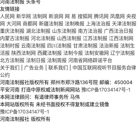
河南法制报 头条号
友情链接
人民网
新华网
法制网
新浪网
网 易
搜狐网
腾讯网
凤凰网
央视
网
大河网
商都网
新疆法制报
法制晚报
上海法治报
天津法制报
重庆法制报
湖北法制报
山东法制报
南方法治报
广西法治日报
内蒙古法制报
河北法制报
山西法制报
江苏法制报
江西法制网
法制时报
云南法制报
四川法制报
甘肃法制报
法治新报
法制生
活报
陕西法制网
西藏法制报
法制今报
法制安徽网
辽宁法制报
北方法制报
法制日报
法制周报
河南省网络辟谣平台
关于我们
|
广告业务
|
联系我们
|
中国互联网视听节目服务自律
公约
河南法制报社版权所有 郑州市郑汴路136号院 邮编：450004
平安河南 打造中原权威法制新闻网站
豫ICP备17034147号-1
本网法律顾问：有道律师事务所 马伟
本网站版权所有 未经书面授权不得复制或建立镜像
豫ICP备17034147号-1
河南法制报社 版权所有