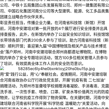
公司、中铁十五局集团山东发展有限公司、郑州一建集团有限公
司、中国石化集团河南分公司等大型建筑、能源、化工多品类集
团建立战略合作伙伴关系。
彰显责任担当，传播企业力量。在河南省科技馆（新馆）开馆
前，河南中安建培对第一批开放的4个展厅进行安全排查并出具
排查报告，此外，在新馆内举办了公益安全知识培训，科技馆馆
长带领各部门代表200余人参与了培训，助力河南省科技馆（新
馆）顺利开馆；喜迎第九届“中国博物馆及相关产品与技术博览
会”落户郑州，河南中安建培联合郑州商都遗址博物院，在博物
院内举办了安全专题培训活动，馆方100多位相关管理人员参与
了培训，有效提高全体工作人员的安全防范意识。
用“爱”践行公益，用“心”奉献社会。疫情期间，河南中安建培联
合河南省政协办公厅行政处党支部，开展“抗疫有我 二七加油”
捐赠活动，为郑州市盲聋哑学校捐赠消毒凝胶、手消毒液、克菌
洗手液、一次性手套、喷壶、口罩、矿泉水等价值两万元的防疫
物资，让学校抗疫工作得到了物资保障。在关键时期，河南中安
建培联合河南省科学院开展“科学防疫 温暖助力”关爱活动，向