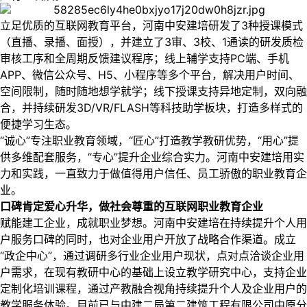
立足优质的互联网教育平台，河南中安建培研发了3种授课模式
（直播、录播、面授），并建立了3审、3校、1通读的研发质检
审核工序和全周期反馈建议程序；线上辅学支持PC端、手机
APP、微信公众号、H5、小程序等多个平台，解决用户时间、
空间限制，随时随地想学就学；线下授课支持异地定制，双向融
合，并持续研发3D/VR/FLASH等科技助学板块，打造多样式的
便捷学习生态。
“诚心”专注职业教育领域，“匠心”打造教学教研优势，“用心”提
供多维配套服务，“专心”提升企业综合实力。河南中安建培用实
力和实践，一直致力于做值得用户信任、员工骄傲的职业教育企
业。
口碑肯定爱心升华，做社会尊重的互联网职业教育企业
赋能建工企业，成就职业梦想。河南中安建培在持续提升个人用
户服务口碑的同时，也对企业用户开放了战略合作渠道。成立
“政企中心”，通过调研多行业企业用户现状，点对点洽谈企业用
户需求，在现有教研中心的基础上设立教学研究中心，支持企业
定制化培训课程，通过产教融合视角持续提升个人及企业用户的
教学服务体验。目前已与中建二局第二建筑工程有限公司中原分