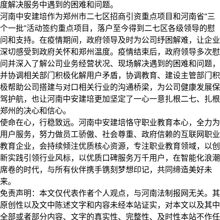
度解决服务中遇到的困难和问题。
河南中安建培作为郑州市二七区招商引资重点项目和河南省“三
个一批”活动签约重点项目，落户至今得到二七区各级领导的慰
问和支持。在疫情期间，政府领导及时为公司纾困解难，让企业
深切感受到政府关怀和郑州温度。疫情结束后，政府领导多次慰
问并深入了解公司业务经营状况、现场解决遇到的困难和问题，
并协调相关部门积极化解用户矛盾，协调教育、建设主管部门积
极帮助公司搭建与对口相关行业的沟通桥梁，为公司健康发展保
驾护航，也让河南中安建培更加坚定了一心一意扎根二七、扎根
郑州的决心和信心。
使命在心，行稳致远。河南中安建培恪守职业教育本心，全力为
用户服务，努力做员工骄傲、社会尊重、政府信赖的互联网职业
教育企业，会持续倾注优质核心资源，专注职业教育领域，以创
新实践引领行业风标，以优质口碑服务万千用户，在智能化浪潮
席卷的时代，与所有伙伴携手镌刻梦想印记，共同缔造美好未
来。
免责声明：本文仅代表作者个人观点，与河南法制报网无关。其
原创性以及文中陈述文字和内容未经本站证实，对本文以及其中
全部或者部分内容、文字的真实性、完整性、及时性本站不作任