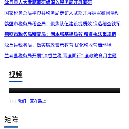
沈丘县人大专题调研组深入税务局开展调研
国家税务总局平舆县税务局走访人武部开展拥军慰问活动
鹤壁市税务局稽查局：聚焦队伍建设提质效 锻造稽查铁军凝合力
鹤壁市税务局稽查局：固本强基提质效 精准执法重规范
沈丘县税务局：做实廉政警示教育 优化税收营商环境
兰考县税务局开展“清香兰税 青廉同行” 廉政教育月主题活动
视频
便民办税春风行动丨春天在心里
我们一直在路上
矩阵