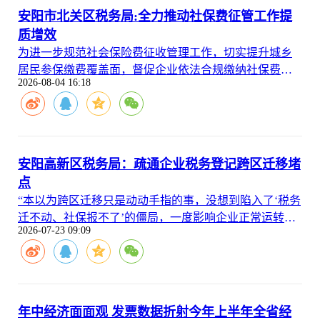
安阳市北关区税务局:全力推动社保费征管工作提
质增效
为进一步规范社会保险费征收管理工作，切实提升城乡
居民参保缴费覆盖面，督促企业依法合规缴纳社保费，
2026-08-04 16:18
筑牢社保费征管工作根基，安阳市北关区税务局聚焦民
生保障与企业合规管理两大核心，扎实开展城乡居民医
保参保宣传、企业社保基数规范整改两项重点工作，全
力推动社保费征管工作提质增效。
安阳高新区税务局：疏通企业税务登记跨区迁移堵
点
“本以为跨区迁移只是动动手指的事，没想到陷入了‘税务
迁不动、社保报不了’的僵局，一度影响企业正常运转。”
2026-07-23 09:09
近日，河南蓝工建设工程有限公司负责人说。据了解，
因经营调整，该公司需将税务登记从安阳高新区迁至济
源市，却因社保账户归属地与税务属地分离，被电子税
务局系统强制拦截，跨区迁移一度陷入僵局。
年中经济面面观 发票数据折射今年上半年全省经