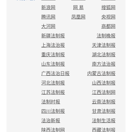
新浪网
网 易
搜狐网
腾讯网
凤凰网
央视网
大河网
商都网
新疆法制报
法制晚报
上海法治报
天津法制报
重庆法制报
湖北法制报
山东法制报
南方法治报
广西法治日报
内蒙古法制报
河北法制报
山西法制报
江苏法制报
江西法制网
法制时报
云南法制报
四川法制报
甘肃法制报
法治新报
法制生活报
陕西法制网
西藏法制报