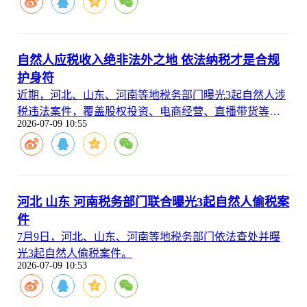
自然人应税收入绝非法外之地 依法纳税才是合规
护身符
近期，河北、山东、河南等地税务部门曝光3起自然人涉
税违法案件，覆盖股权投资、电商经营、直播带货等多
2026-07-09 10:55
种收入场景，涉案人员通过各类隐蔽方式少缴个人所得
税、增值税等税费，最终被追缴税费款、加收滞纳金并
处罚款，释放出税务部门对自然人各类应税收入加强监
管、涉税违法零容忍的鲜明信号，为广大自然人纳税人
敲响合规警钟。
河北 山东 河南税务部门联合曝光3起自然人偷税案
件
7月9日，河北、山东、河南等地税务部门依法查处并曝
光3起自然人偷税案件。
2026-07-09 10:53