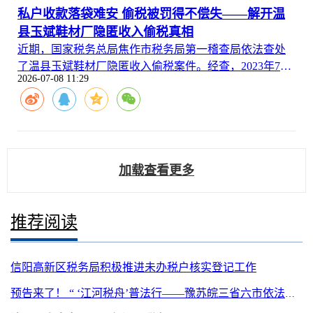
私户收款落袋难安 偷税被罚得不偿失——解开温
县玉斌鞋材厂隐匿收入偷税真相
近期，国家税务总局焦作市税务局第一稽查局依法查处
了温县玉斌鞋材厂隐匿收入偷税案件。经查，2023年7月
2026-07-08 11:29
至2025年4月，温县玉斌鞋材厂通过法定代表人私人账户
收款的方式隐匿销售收入，少缴增值税等税费共计116.51
万元。2025年11月，国家税务总局焦作市税务局第一稽
查局依据相关法律法规规定，对其作出追缴税费款、加
收滞纳金并处罚款共计246.3万元的处理处罚决定。
加载查看更多
推荐阅读
信阳高新区税务局积极推进未办税户核实登记工作
预告来了！ “ ‘江河税舟’普法行——豫苏皖三省六市依法纳税大家谈”直播即将开播