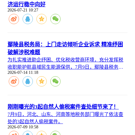
济运行稳中向好
2026-07-21 10:27
鄢陵县税务局：上门走访倾听企业诉求 精准纾困
破解涉税难题
为扎实推进助企纾困、优化税收营商环境，充分发挥税
收职能护航县域民生能源保供，7月9日，鄢陵县税务局
2026-07-14 11:18
组建专项服务走访团队，深入鄢陵振德生物质能源热电
有限公司、河南省五洲燃气有限公司等供热供气重点民
生企业开展上门走访精准纾困活动，零距离倾听企业诉
求，点对点破解涉税难题，以税务实干为企业稳产保供
注入强劲税动力。
刚刚曝光的3起自然人偷税案件查处细节来了！
7月9日，河北、山东、河南等地税务部门曝光了依法查
处的3起自然人偷税案件。
2026-07-09 10:58