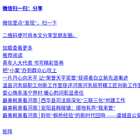
微信扫一扫：分享
微信里点“发现”，扫一下
二维码便可将本文分享至朋友圈。
加载查看更多
推荐阅读
青年人大代表 书写精彩答卷
把“小案”办到群众心坎上
一片丹心向天平 记“荣誉天平奖章”获得者白立新先进事迹
温县河务局职工创新工作室获评河南河务局劳模工匠创新工作
爱心情系洛宁界村 暖心慰问彰显责任
最美枫景看河南│西华县司法局深化“三联三化”创建工作
最美枫景看河南│安阳县韩陵镇：掷地有声“我来管”
最美枫景看河南│聆听“枫桥经验”的新时代回响 ——虞城县公
矩阵