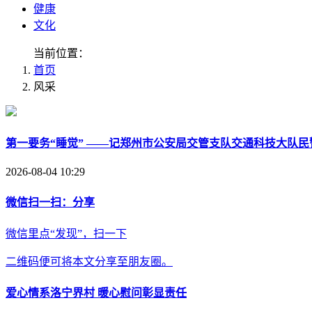
健康
文化
当前位置：
首页
风采
第一要务“睡觉” ——记郑州市公安局交管支队交通科技大队民
2026-08-04 10:29
微信扫一扫：分享
微信里点“发现”，扫一下
二维码便可将本文分享至朋友圈。
爱心情系洛宁界村 暖心慰问彰显责任