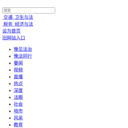
交通
卫生与法
税务
经济与法
设为首页
旧网站入口
豫见法治
豫法同行
要闻
视频
直播
热点
深度
法眼
社会
地市
风采
教育