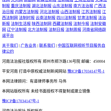
制报
重庆法制报
湖北法制报
山东法制报
南方法治报
广西法
治日报
内蒙古法制报
河北法制报
山西法制报
江苏法制报
江
西法制网
法制时报
云南法制报
四川法制报
甘肃法制报
法治
新报
法制生活报
陕西法制网
西藏法制报
法制今报
法制安徽
网
辽宁法制报
北方法制报
法制日报
法制周报
河南省网络辟
谣平台
关于我们
|
广告业务
|
联系我们
|
中国互联网视听节目服务自
律公约
河南法治报社版权所有 郑州市郑汴路136号院 邮编：450004
平安河南 打造中原权威法制新闻网站
豫ICP备17034147号-1
本网法律顾问：有道律师事务所 马伟
本网站版权所有 未经书面授权不得复制或建立镜像
豫ICP备17034147号-1
河南法治报社 版权所有