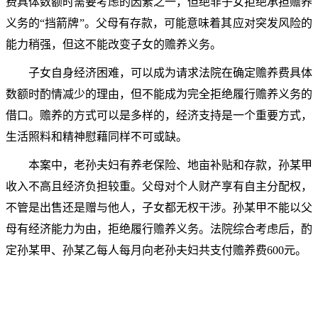
费具体数额时需要考虑的因素之一，但绝非子女拒绝承担赡养
义务的“挡箭牌”。父母有存款，可能意味着其应对突发风险的
能力稍强，但这不能改变子女的赡养义务。
子女自身经济困难，可以成为请求法院在确定赡养费具体
数额时酌情减少的理由，但不能成为完全拒绝履行赡养义务的
借口。赡养的方式可以是多样的，经济支持是一个重要方式，
生活照料和精神慰藉同样不可或缺。
本案中，老孙夫妇有养老保险、地亩补贴和存款，孙某甲
收入不高且经济负担较重。父母对个人财产享有自主分配权，
不管是出售还是赠与他人，子女都无权干涉。孙某甲不能以父
母有经济能力为由，拒绝履行赡养义务。法院综合考虑后，酌
定孙某甲、孙某乙每人每月向老孙夫妇共支付赡养费600元。