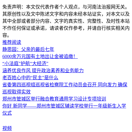
免责声明：本文仅代表作者个人观点，与河南法治报网无关。
其原创性以及文中陈述文字和内容未经本站证实，对本文以及
其中全部或者部分内容、文字的真实性、完整性、及时性本站
不作任何保证或承诺，请读者仅作参考，并请自行核实相关内
容。
推荐阅读
静思园：父亲的最后七年
6000余万元国有土地出让金被追缴！
“小法庭”护航“大经济”
涵养优良作风 提升政治素养和业务能力
老百姓心中的“民主”是什么
省委第四巡视组巡视省检察院工作动员会召开 同向发力 确保
巡视取得实效
郑州市管城区举行融合教育通用学习设计专项培训
你好 新同学——郑州市管城区辅读学校举行一年级新生入学
仪式
视频