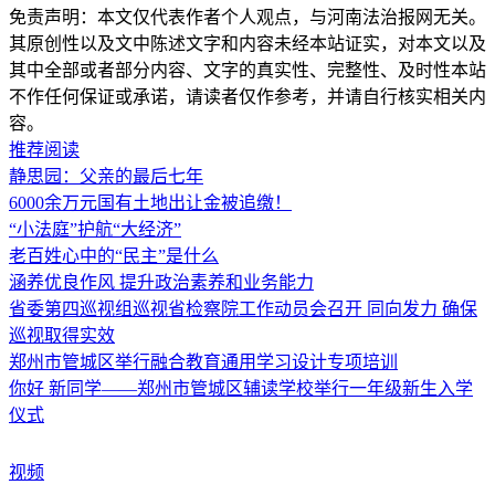
免责声明：本文仅代表作者个人观点，与河南法治报网无关。
其原创性以及文中陈述文字和内容未经本站证实，对本文以及
其中全部或者部分内容、文字的真实性、完整性、及时性本站
不作任何保证或承诺，请读者仅作参考，并请自行核实相关内
容。
推荐阅读
静思园：父亲的最后七年
6000余万元国有土地出让金被追缴！
“小法庭”护航“大经济”
老百姓心中的“民主”是什么
涵养优良作风 提升政治素养和业务能力
省委第四巡视组巡视省检察院工作动员会召开 同向发力 确保
巡视取得实效
郑州市管城区举行融合教育通用学习设计专项培训
你好 新同学——郑州市管城区辅读学校举行一年级新生入学
仪式
视频