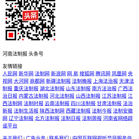
河南法制报 头条号
友情链接
人民网
新华网
法制网
新浪网
网 易
搜狐网
腾讯网
凤凰网
央
视网
大河网
商都网
新疆法制报
法制晚报
上海法治报
天津法
制报
重庆法制报
湖北法制报
山东法制报
南方法治报
广西法
治日报
内蒙古法制报
河北法制报
山西法制报
江苏法制报
江
西法制网
法制时报
云南法制报
四川法制报
甘肃法制报
法治
新报
法制生活报
陕西法制网
西藏法制报
法制今报
法制安徽
网
辽宁法制报
北方法制报
法制日报
法制周报
河南省网络辟
谣平台
关于我们
|
广告业务
|
联系我们
|
中国互联网视听节目服务自