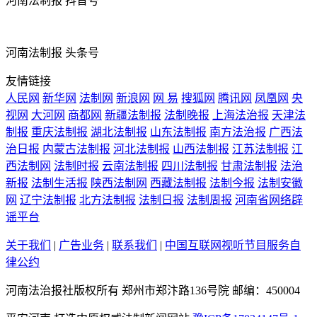
河南法制报 抖音号
河南法制报 头条号
友情链接
人民网
新华网
法制网
新浪网
网 易
搜狐网
腾讯网
凤凰网
央
视网
大河网
商都网
新疆法制报
法制晚报
上海法治报
天津法
制报
重庆法制报
湖北法制报
山东法制报
南方法治报
广西法
治日报
内蒙古法制报
河北法制报
山西法制报
江苏法制报
江
西法制网
法制时报
云南法制报
四川法制报
甘肃法制报
法治
新报
法制生活报
陕西法制网
西藏法制报
法制今报
法制安徽
网
辽宁法制报
北方法制报
法制日报
法制周报
河南省网络辟
谣平台
关于我们
|
广告业务
|
联系我们
|
中国互联网视听节目服务自
律公约
河南法治报社版权所有 郑州市郑汴路136号院 邮编：450004