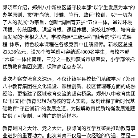
郭晓军介绍，郑州八中新校区坚守校本部“以学生发展为本”的
办学原则，贯彻“尚德、博雅、笃行、致远”校训，以“一切为
了人的发展”为宗旨，创新“润固育养护”五位一体，通过环境
润根、传统固根、课堂育根、课程养根、家校社护根，培育全
面发展的“有根之人”。学校构建“三级课程”融合的“养根式课
程”体系，特色校本课程在各级竞赛中佳绩频传。新校区总投
资3.36亿元，设78个教学班可容纳近4000名学生，与校本部
“六联”一体化管理，三分之一教师获省市级荣誉，小学部依托
优质教育集团资源，保障高起点办学。
此次考察交流意义深远，不仅让镇平县校长们系统学习了郑州
八中教育集团在文化建设、课程创新、校区管理等方面的成熟
经验，更搭建了区域教育交流的坚实桥梁。郑州八中教育集团
以“根文化”教育思想为内核的育人实践，深刻诠释了新时代基
础教育“守正创新”的发展之道，为破解教育优质均衡发展难题
提供了可复制、可推广的鲜活样本。
教育是国之大计、党之大计，校际间的互学互鉴是推动教育事
业进步的重要动力。此次考察不仅是一次经验的传递，更是一