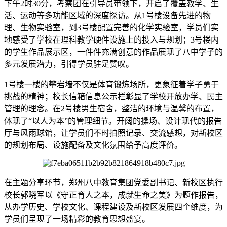
下午2时30分，考察团在引导员带领下，开启了覆盖教学、生
活、运动等多功能区域的深度探访。从1号楼设备先进的物
理、生物实验室，到3号楼配置完善的化学实验室，学员们实
地感受了学校在理科教学硬件设施上的投入与规划；3号楼内
的学生作品展示区，一件件充满创意的作品展现了八中学子的
多元发展潜力，引得学员驻足赞叹。
1号楼一楼的攀岩墙不仅是体育锻炼场所，更象征着学子勇于
挑战的精神；校长信箱信息公示栏彰显了学校开放办学、民主
管理的理念。在2号楼男生宿舍，整洁的环境与温馨的布置，
体现了“以人为本”的管理细节。开阔的操场、设计现代的报告
厅与风雨球馆，让学员们不时拍照记录、交流感想，对新校区
的规划布局、设施配备及文化氛围给予高度评价。
在主题分享环节，郑州八中教育集团党委副书记、新校区执行
校长郭晓军以《守正育人之本，成就生命之美》为题作报告，
从办学历史、学校文化、课程建设及新校区发展四个维度，为
学员们呈现了一场精彩的教育思想盛宴。