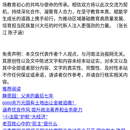
场教育初心的共鸣与使命的传承。相信双方将以此次交流为契
机，持续深化合作、凝聚育人合力，在坚守教育本真、赋能学
生成长的道路上携手前行，为推动区域基础教育高质量发展、
培育担当民族复兴大任的时代新人注入更强劲的力量。（张长
江 陈子涵）
免责声明：本文仅代表作者个人观点，与河南法治报网无关。
其原创性以及文中陈述文字和内容未经本站证实，对本文以及
其中全部或者部分内容、文字的真实性、完整性、及时性本站
不作任何保证或承诺，请读者仅作参考，并请自行核实相关内
容。
推荐阅读
静思园：父亲的最后七年
6000余万元国有土地出让金被追缴！
涵养优良作风 提升政治素养和业务能力
“小法庭”护航“大经济”
老百姓心中的“民主”是什么