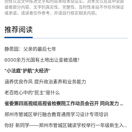
创性以及文中陈述文字和内容未经本站证实，对本文以及其中全部
或者部分内容、文字的真实性、完整性、及时性本站不作任何保证
或承诺，请读者仅作参考，并请自行核实相关内容。
推荐阅读
静思园：父亲的最后七年
6000余万元国有土地出让金被追缴！
“小法庭”护航“大经济”
涵养优良作风 提升政治素养和业务能力
老百姓心中的“民主”是什么
省委第四巡视组巡视省检察院工作动员会召开 同向发力 确保巡视取得实效
郑州市管城区举行融合教育通用学习设计专项培训
你好 新同学——郑州市管城区辅读学校举行一年级新生入学仪式