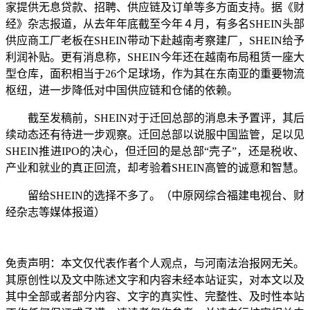
家提供无息贷款、招聘、供应链及订单等多方面支持。据《财
经》杂志报道，从去年年底截至今年４月，有多名SHEIN头部
供应商工厂老板在SHEIN带动下赴越南考察建厂，SHEIN给予
利润补贴。更有消息称，SHEIN今年还在越南布局租赁一座大
型仓库，面积相当于26个足球场，作为其在东南亚的重要物流
枢纽，进一步降低对中国供应链和仓储的依赖。
截至发稿前，SHEIN对于迁回总部的消息未予置评，其后
续动态还有待进一步观察。迁回总部以说服中国监管，足以见
SHEIN推进IPO的决心，但迁回的是总部“壳子”，还是税收、
产业和就业的真正回流，却考验着SHEIN高管的诚意和智慧。
留给SHEIN的选择不多了。
（中原网综合福建电视台、财
经杂志等媒体报道）
免责声明：本文仅代表作者个人观点，与河南法治报网无关。
其原创性以及文中陈述文字和内容未经本站证实，对本文以及
其中全部或者部分内容、文字的真实性、完整性、及时性本站