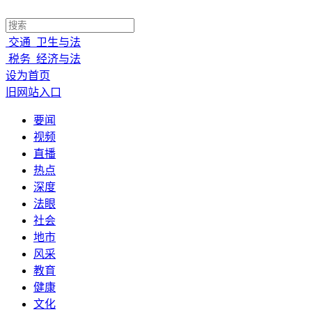
交通
卫生与法
税务
经济与法
设为首页
旧网站入口
要闻
视频
直播
热点
深度
法眼
社会
地市
风采
教育
健康
文化