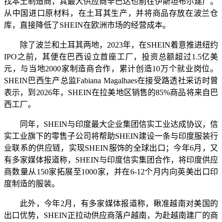
找本土制造商，其最大供应商辛巴达也前往伊斯坦布尔建厂。
从中国进口原材料，在土耳其生产，并将商品存放在波兰仓
库，直接降低了SHEIN在欧洲市场的经营成本。
除了波兰和土耳其两地，2023年，在SHEIN着意推进纽约
IPO之前，其便在巴西设立首座工厂，投资总额超过1.5亿美
元，与当地2000家制造商合作，累计创造10万个就业岗位。
SHEIN巴西生产总监Fabiana Magalhaes在接受路透社采访时曾
表示，到2026年，SHEIN在拉美地区销售的85%商品将来自巴
西工厂。
同年，SHEIN与印度最大企业集团信实工业达成协议，信
实工业旗下的零售子公司将帮助SHEIN建设一条与印度服装行
业联系的供应链，实现SHEIN服饰的全球出口；今年6月，又
有多家媒体报道称，SHEIN与印度信实集团合作，将印度供应
商数量从150家拓展至1000家，并在6-12个月内向英美出口印
度制造的服装。
此外，今年2月，有多家媒体报道称，瞅准越南对美国的
出口优势，SHEIN正拉动供应商落户越南，为赴越南建厂的商