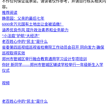
不作任何保证或承诺，请读者仅作参考，并请自行核实相关内
容。
推荐阅读
静思园：父亲的最后七年
6000余万元国有土地出让金被追缴！
涵养优良作风 提升政治素养和业务能力
“小法庭”护航“大经济”
老百姓心中的“民主”是什么
省委第四巡视组巡视省检察院工作动员会召开 同向发力 确保
巡视取得实效
郑州市管城区举行融合教育通用学习设计专项培训
你好 新同学——郑州市管城区辅读学校举行一年级新生入学
仪式
视频
老百姓心中的“民主”是什么