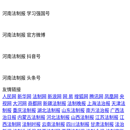
河南法制报 学习强国号
河南法制报 官方微博
河南法制报 抖音号
河南法制报 头条号
友情链接
人民网
新华网
法制网
新浪网
网 易
搜狐网
腾讯网
凤凰网
央
视网
大河网
商都网
新疆法制报
法制晚报
上海法治报
天津法
制报
重庆法制报
湖北法制报
山东法制报
南方法治报
广西法
治日报
内蒙古法制报
河北法制报
山西法制报
江苏法制报
江
西法制网
法制时报
云南法制报
四川法制报
甘肃法制报
法治