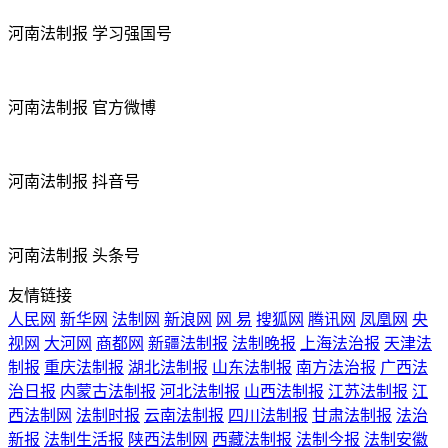
河南法制报 学习强国号
河南法制报 官方微博
河南法制报 抖音号
河南法制报 头条号
友情链接
人民网
新华网
法制网
新浪网
网 易
搜狐网
腾讯网
凤凰网
央
视网
大河网
商都网
新疆法制报
法制晚报
上海法治报
天津法
制报
重庆法制报
湖北法制报
山东法制报
南方法治报
广西法
治日报
内蒙古法制报
河北法制报
山西法制报
江苏法制报
江
西法制网
法制时报
云南法制报
四川法制报
甘肃法制报
法治
新报
法制生活报
陕西法制网
西藏法制报
法制今报
法制安徽