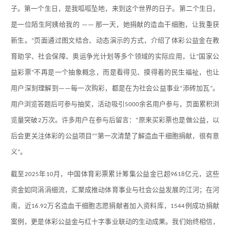
子。第一个生日，是我呱呱坠地，来到这个世界的日子。第二个生日，
是一位陌生阿姨给我的
那一天，她捐献的造血干细胞，让我重获
——
新生。
页面通过图文结合、动态演示的方式，介绍了体彩公益金在教
”
育助学、社会保障、奥运争光计划等多个领域的实际应用，让
国家公
“
益彩票
不再是一个抽象概念，而是看得见、摸得着的民生福祉，也让
”
用户深刻理解到
每一次购彩，都是在为社会公益事业
添砖加瓦
。
——
“
”
用户浏览答题后可参与抽奖，活动吸引
余名用户参与，页面累积浏
5000
览量突破
万次。许多用户在参与后留言：
原来买彩票也是做公益，以
2
“
后会更关注体彩的公益项目
第一次清楚了解造血干细胞捐献，很有意
”“
义
。
”
截至
年
月，中国体育彩票累计筹集公益金已超
亿元，这些
2025
10
9618
资金如同涓涓细流，汇聚成推动体育事业与社会公益发展的江河；在河
南，近
万名造血干细胞志愿捐献者加入资料库，
例成功捐献
16.92
1544
案例，更是体彩公益金与红十字事业联动的生动成果。我们始终相信，