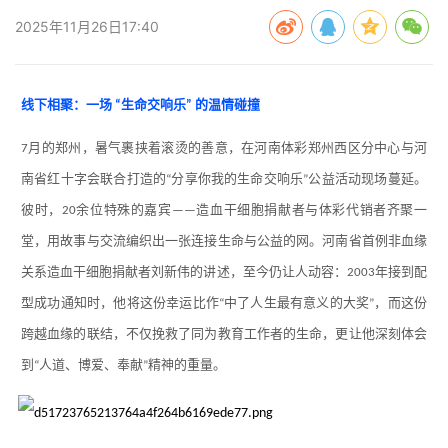
2025年11月26日17:40
线下相聚：一场
生命交响乐
的温情碰撞
“
”
月的郑州，暑气裹挟着滚烫的善意，在河南体彩郑州西区分中心与河
7
南省红十字会联合打造的
分享你我的生命交响乐
公益活动现场蔓延。
“
”
彼时，
余位特殊的嘉宾
造血干细胞捐献者与体彩代销者齐聚一
20
——
堂，用故事与交流编织出一张连接生命与公益的网。河南省首例非血缘
关系造血干细胞捐献者刘新伟的讲述，至今仍让人动容：
年接到配
2003
型成功通知时，他将这份幸运比作
中了人生最有意义的大奖
，而这份
“
”
跨越血缘的联结，不仅挽救了同为教育工作者的生命，更让他深刻体会
到
人道、博爱、奉献
精神的重量。
“
”