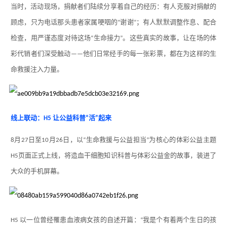
当时，活动现场，捐献者们陆续分享着自己的经历：有人克服对捐献的
顾虑，只为电话那头患者家属哽咽的
谢谢
；有人默默调整作息、配合
“
”
检查，用严谨态度对待这场
生命接力
。这些真实的故事，让在场的体
“
”
彩代销者们深受触动
他们日常经手的每一张彩票，都在为这样的生
——
命救援注入力量。
线上联动：
让公益科普
活
起来
H5
“
”
月
日至
月
日，以
生命救援与公益担当
为核心的体彩公益主题
8
27
10
26
“
”
页面正式上线，将造血干细胞知识科普与体彩公益金的故事，装进了
H5
大众的手机屏幕。
以一位曾经罹患血液病女孩的自述开篇：
我是个有着两个生日的孩
H5
“