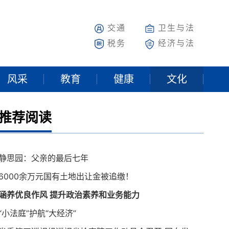
交通
卫生与法
税务
经济与法
风采
教育
健康
文化
推荐阅读
静思园：父亲的最后七年
6000余万元国有土地出让金被追缴！
涵养优良作风 提升政治素养和业务能力
“小法庭”护航“大经济”