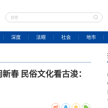
深度
法眼
社会
地市
新春 民俗文化看古浚：