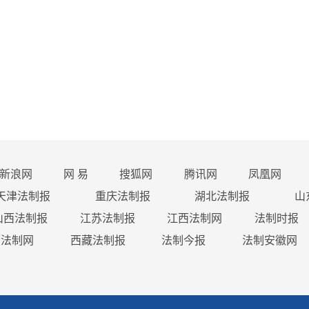
新浪网
网 易
搜狐网
腾讯网
凤凰网
天津法制报
重庆法制报
湖北法制报
山
山西法制报
江苏法制报
江西法制网
法制时报
西法制网
西藏法制报
法制今报
法制安徽网