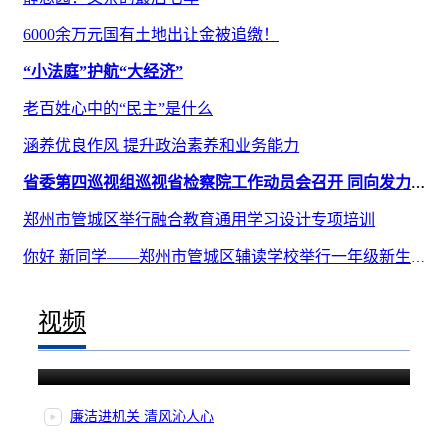
6000余万元国有土地出让金被追缴！
“小法庭”护航“大经济”
老百姓心中的“民主”是什么
涵养优良作风 提升政治素养和业务能力
省委第四巡视组巡视省检察院工作动员会召开 同向发力 确保巡视取得实效
郑州市管城区举行融合教育通用学习设计专项培训
你好 新同学——郑州市管城区辅读学校举行一年级新生入学仪式
视频
老百姓心中的“民主”是什么
廉洁进机关 清风沁人心