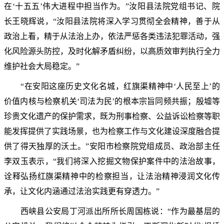
在‘十五五’伟大进程中担当作为。”汝阳县法院党组书记、院
长王晓辉说，“汝阳县法院将深入学习贯彻全会精神，善于从
政治上看，精于从法治上办，依法严惩各类违法犯罪活动，强
化风险源头防控，及时化解矛盾纠纷，以高质效审判执行全力
维护社会大局稳定。”
“在安阳这座历史文化名城，红旗渠精神中‘人民至上’的
价值内核与检察机关‘司法为民’的根本宗旨同频共振；殷墟等
珍贵文化遗产的保护需求，既为刑事检察、公益诉讼检察等职
能发挥提供了实践场景，也为检察工作与文化建设深度融合提
供了得天独厚的沃土。”安阳市检察院党组成员、政治部主任
李双玉表示，“我们将深入挖掘文物保护案件中的法治故事，
诠释弘扬红旗渠精神中的检察担当，让法治精神浸润文化传
承，让文化内涵通过法治实践更有穿透力。”
西峡县公安局丁河派出所所长周国栋说：“作为最基层的