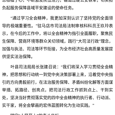
念根植于心，不断激发队伍活力，锻造过硬公安铁军，切实担
负起服务保障县域平安建设的使命任务。
“通过学习全会精神，我更加深刻认识了坚持党的全面领
导的极端重要性。”驻马店市司法局法制审核科科员王玖玲表
示，在今后的工作中，将以全会精神为指引全面履职，聚焦民
生保障、营商环境等群众关切领域，践行“大司法行政”理念，
加强与执法、司法等环节衔接，为全市经济社会高质量发展提
供坚实法治保障。
叶县司法局局长张建召说：“我们将深入学习贯彻全会精
神，把思想和行动统一到党中央决策部署上来，沿着党中央指
引的方向勇毅前行，在法治服务保障、矛盾纠纷化解等方面谋
举措、拓路径、创亮点，把司法行政工作抓到点上、干到实
处，坚决当好贯彻落实党的四中全会精神的执行者、行动派、
实干家，将全会擘画的宏伟蓝图转化为生动实践。”