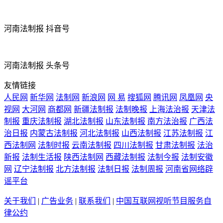
河南法制报 抖音号
河南法制报 头条号
友情链接
人民网
新华网
法制网
新浪网
网 易
搜狐网
腾讯网
凤凰网
央
视网
大河网
商都网
新疆法制报
法制晚报
上海法治报
天津法
制报
重庆法制报
湖北法制报
山东法制报
南方法治报
广西法
治日报
内蒙古法制报
河北法制报
山西法制报
江苏法制报
江
西法制网
法制时报
云南法制报
四川法制报
甘肃法制报
法治
新报
法制生活报
陕西法制网
西藏法制报
法制今报
法制安徽
网
辽宁法制报
北方法制报
法制日报
法制周报
河南省网络辟
谣平台
关于我们
|
广告业务
|
联系我们
|
中国互联网视听节目服务自
律公约