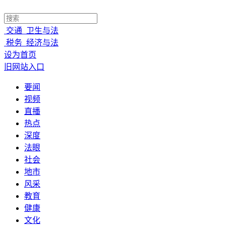
交通
卫生与法
税务
经济与法
设为首页
旧网站入口
要闻
视频
直播
热点
深度
法眼
社会
地市
风采
教育
健康
文化