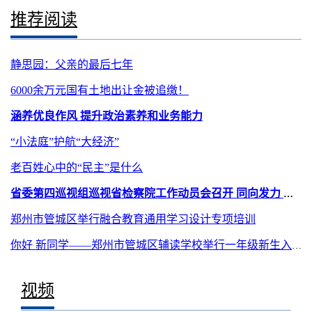
推荐阅读
静思园：父亲的最后七年
6000余万元国有土地出让金被追缴！
涵养优良作风 提升政治素养和业务能力
“小法庭”护航“大经济”
老百姓心中的“民主”是什么
省委第四巡视组巡视省检察院工作动员会召开 同向发力 确保巡视取得实效
郑州市管城区举行融合教育通用学习设计专项培训
你好 新同学——郑州市管城区辅读学校举行一年级新生入学仪式
视频