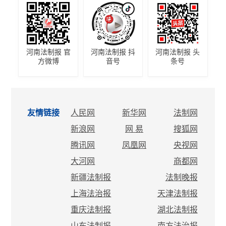
河南法制报 官
河南法制报 抖
河南法制报 头
方微博
音号
条号
友情链接
人民网
新华网
法制网
新浪网
网 易
搜狐网
腾讯网
凤凰网
央视网
大河网
商都网
新疆法制报
法制晚报
上海法治报
天津法制报
重庆法制报
湖北法制报
山东法制报
南方法治报