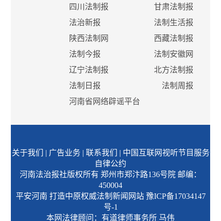
四川法制报
甘肃法制报
法治新报
法制生活报
陕西法制网
西藏法制报
法制今报
法制安徽网
辽宁法制报
北方法制报
法制日报
法制周报
河南省网络辟谣平台
关于我们
|
广告业务
|
联系我们
|
中国互联网视听节目服务
自律公约
河南法治报社版权所有 郑州市郑汴路136号院 邮编：
450004
平安河南 打造中原权威法制新闻网站
豫ICP备17034147
号-1
本网法律顾问：有道律师事务所 马伟