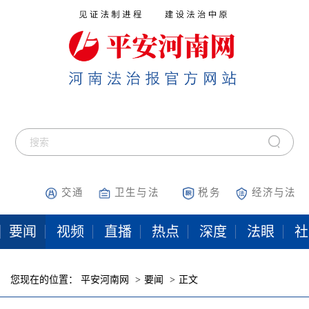
交通
卫生与法
税务
经济与法
要闻
视频
直播
热点
深度
法眼
社
您现在的位置：
平安河南网
要闻
正文