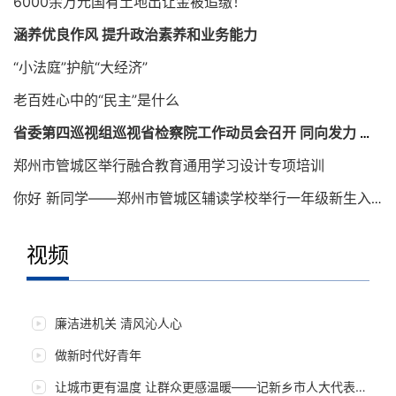
6000余万元国有土地出让金被追缴！
涵养优良作风 提升政治素养和业务能力
“小法庭”护航“大经济”
老百姓心中的“民主”是什么
省委第四巡视组巡视省检察院工作动员会召开 同向发力 确保巡视取得实效
郑州市管城区举行融合教育通用学习设计专项培训
你好 新同学——郑州市管城区辅读学校举行一年级新生入学仪式
视频
老百姓心中的“民主”是什么
廉洁进机关 清风沁人心
做新时代好青年
让城市更有温度 让群众更感温暖——记新乡市人大代表朱岚岚