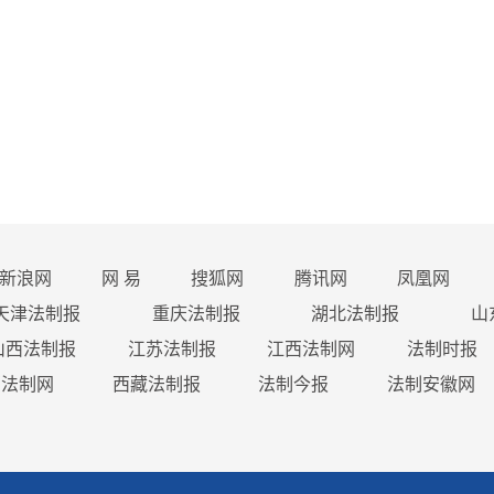
新浪网
网 易
搜狐网
腾讯网
凤凰网
天津法制报
重庆法制报
湖北法制报
山
山西法制报
江苏法制报
江西法制网
法制时报
西法制网
西藏法制报
法制今报
法制安徽网